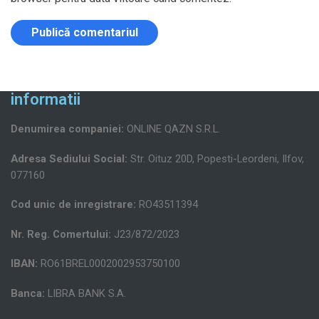
informatii
Denumirea companiei:
ONLINE QAZN S.R.L.
Adresa Sediului Social:
Str. Oituz 20D, Popesti-Leordeni, Ilfov,
077160
Cod unic de inregistrare:
RO43511394
Nr. Reg. Comertului:
J23/872/2023
IBAN:
RO61BREL0002002953750100
Banca:
LIBRA BANK S.A.