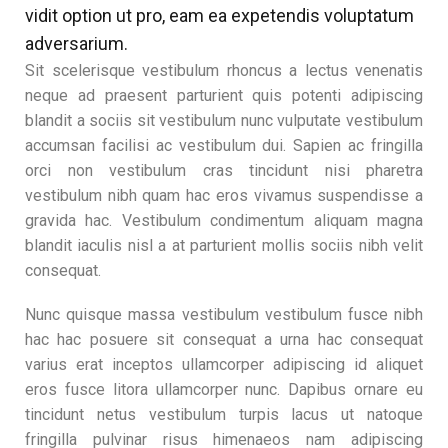
vidit option ut pro, eam ea expetendis voluptatum
adversarium.
Sit scelerisque vestibulum rhoncus a lectus venenatis
neque ad praesent parturient quis potenti adipiscing
blandit a sociis sit vestibulum nunc vulputate vestibulum
accumsan facilisi ac vestibulum dui. Sapien ac fringilla
orci non vestibulum cras tincidunt nisi pharetra
vestibulum nibh quam hac eros vivamus suspendisse a
gravida hac. Vestibulum condimentum aliquam magna
blandit iaculis nisl a at parturient mollis sociis nibh velit
consequat.
Nunc quisque massa vestibulum vestibulum fusce nibh
hac hac posuere sit consequat a urna hac consequat
varius erat inceptos ullamcorper adipiscing id aliquet
eros fusce litora ullamcorper nunc. Dapibus ornare eu
tincidunt netus vestibulum turpis lacus ut natoque
fringilla pulvinar risus himenaeos nam adipiscing