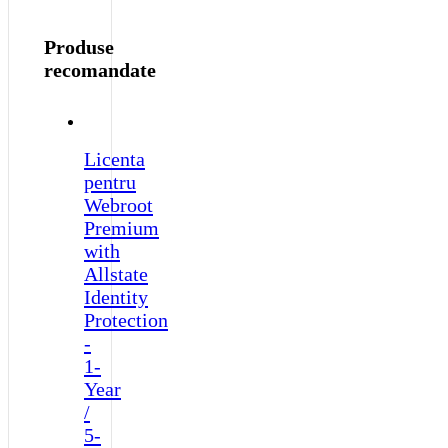
quantity
Produse
recomandate
Licenta
pentru
Webroot
Premium
with
Allstate
Identity
Protection
-
1-
Year
/
5-