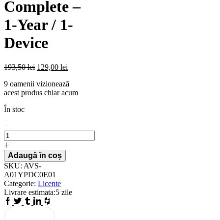
Complete –
1-Year / 1-
Device
193,50
lei
129,00
lei
9 oamenii vizionează
acest produs chiar acum
În stoc
Licenta
pentru
Panda
Dome
Adaugă în coș
Complete
SKU:
AVS-
-
A01YPDC0E01
1-
Categorie:
Licente
Year
Livrare estimata:
5 zile
/
Facebook
Twitter
Tumblr
Linkedin
Houzz
1-
Device