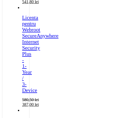
541,80
lei
Licenta
pentru
Webroot
SecureAnywhere
Internet
Security
Plus
-
1-
Year
/
3-
Device
580,50
lei
387,00
lei