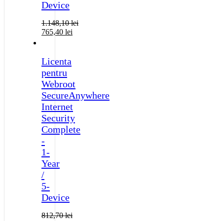
Device
1.148,10
lei
765,40
lei
Licenta
pentru
Webroot
SecureAnywhere
Internet
Security
Complete
-
1-
Year
/
5-
Device
812,70
lei