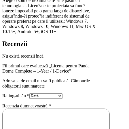
Alege o solu?ie flexibila care ?ine pasul cu
tehnologia ta. Licen?a este proiectata sa func?
ioneze impecabil pe o gama larga de dispozitive,
asigur?ndu-?i protec?ia indiferent de sistemul de
operare preferat pe care il utilizezi: Windows 7,
Windows 8, Windows 10, Windows 11, Mac OS X
10.15+, Android 5+, iOS 11+
Recenzii
Nu există recenzii încă.
Fii primul care evaluează „Licenta pentru Panda
Dome Complete – 1-Year / 1-Device”
Adresa ta de email nu va fi publicată. Câmpurile
obligatorii sunt marcate
Rating-ul tău
*
Recenzia dumneavoastră
*