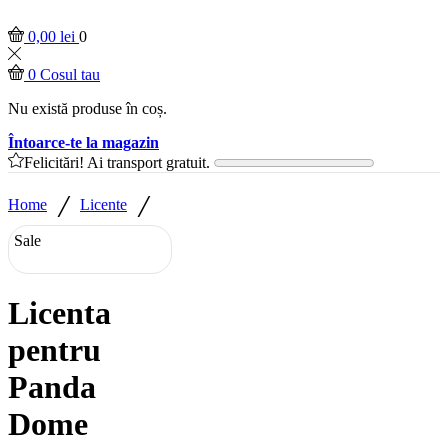
0,00
lei
0
0
Cosul tau
Nu există produse în coș.
Întoarce-te la magazin
Felicitări! Ai transport gratuit.
/
/
Home
Licente
Sale
Licenta
pentru
Panda
Dome