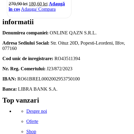
270,90
lei
180,60
lei
Adaugă
în coș
Adauga/ Compara
informatii
Denumirea companiei:
ONLINE QAZN S.R.L.
Adresa Sediului Social:
Str. Oituz 20D, Popesti-Leordeni, Ilfov,
077160
Cod unic de inregistrare:
RO43511394
Nr. Reg. Comertului:
J23/872/2023
IBAN:
RO61BREL0002002953750100
Banca:
LIBRA BANK S.A.
Facebook
Instagram
Linkedin
Snapchat
Tik-
Telegram
Top vanzari
tok
Despre noi
Oferte
Shop