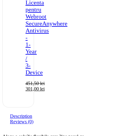
Licenta
pentru
Webroot
SecureAnywhere
Antivirus
-
1-
Year
/
3-
Device
451,50
lei
301,00
lei
Description
Reviews (0)