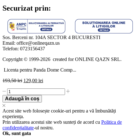
Securizat prin:
Sos. Berceni nr. 104A SECTOR 4 BUCURESTI
Email: office@onlineqazn.us
Telefon: 0723156437
Copyright ©️ 1999-2026 created for ONLINE QAZN SRL.
Licenta pentru Panda Dome Comp...
193,50
lei
129,00
lei
Licenta
pentru
Adaugă în coș
Panda
Dome
Acest site web folosește cookie-uri pentru a vă îmbunătăți
Complete
experiența.
-
Prin utilizarea acestui site web sunteți de acord cu
Politica de
1-
confidențialitate
-ul nostru.
Year
Ok, sunt gata
/