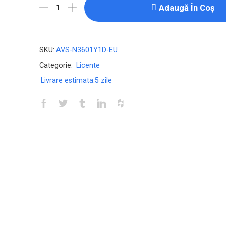
Licenta
Adaugă În Coș
pentru
Norton
360
SKU:
AVS-N3601Y1D-EU
Standard
Categorie:
Licente
-
Livrare estimata:
5 zile
1-
Year
/
1-
Device
-
UK/Europe
quantity