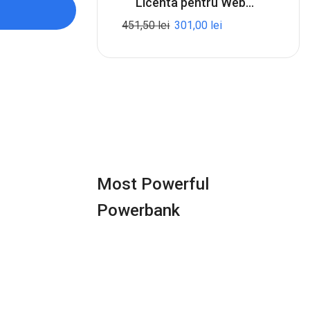
Licenta pentru Webroot SecureAnywhere Antivirus - 1-Year / 3-Device
451,50
lei
301,00
lei
Most Powerful
Powerbank