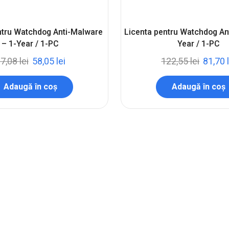
ntru Watchdog Anti-Malware
Licenta pentru Watchdog Ant
– 1-Year / 1-PC
Year / 1-PC
87,08
lei
58,05
lei
122,55
lei
81,70
Adaugă în coș
Adaugă în coș