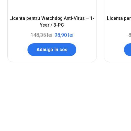
Licenta pentru Watchdog Anti-Virus – 1-
Licenta pe
Year / 3-PC
148,35
lei
98,90
lei
Adaugă în coș