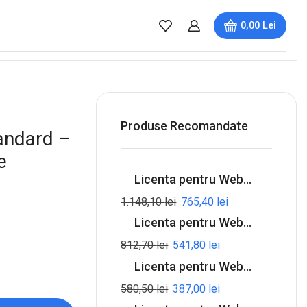
0,00
Lei
Produse Recomandate
andard –
e
Licenta pentru Webroot Premium with Allstate Identity Protection - 1-Year / 5-Device
1.148,10
lei
765,40
lei
Licenta pentru Webroot SecureAnywhere Internet Security Complete - 1-Year / 5-Device
812,70
lei
541,80
lei
Licenta pentru Webroot SecureAnywhere Internet Security Plus - 1-Year / 3-Device
580,50
lei
387,00
lei