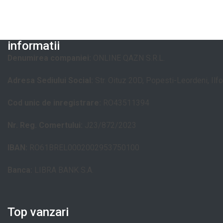
informatii
Denumirea companiei:
ONLINE QAZN S.R.L.
Adresa Sediului Social:
Str. Oituz 20D, Popesti-Leordeni, Ilf
Cod unic de inregistrare:
RO43511394
Nr. Reg. Comertului:
J23/872/2023
IBAN:
RO61BREL0002002953750100
Banca:
LIBRA BANK S.A.
Top vanzari