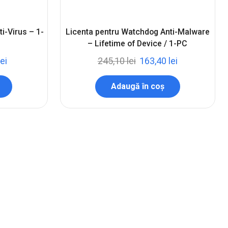
i-Virus – 1-
Licenta pentru Watchdog Anti-Malware
– Lifetime of Device / 1-PC
lei
245,10
lei
163,40
lei
Adaugă în coș