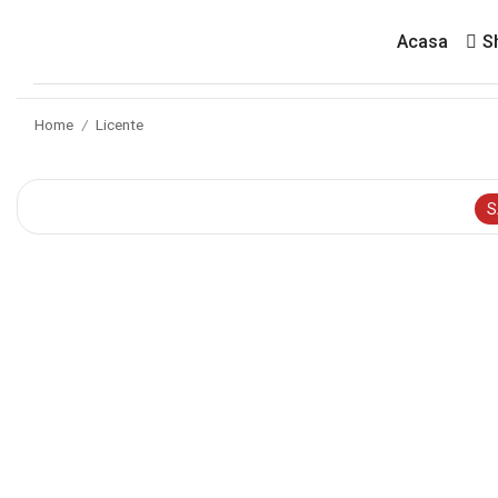
Acasa
S
Home
Licente
/
S