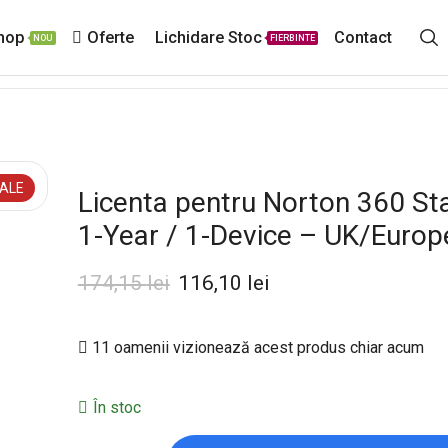
hop
Oferte
Lichidare Stoc
Contact
NOU
FIERBINTE
ALE
Licenta pentru Norton 360 St
1-Year / 1-Device – UK/Europ
174,15
lei
116,10
lei
11 oamenii vizionează acest produs chiar acum
În stoc