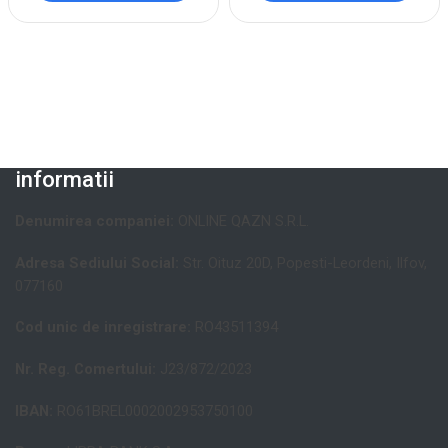
informatii
Denumirea companiei:
ONLINE QAZN S.R.L.
Adresa Sediului Social:
Str. Oituz 20D, Popesti-Leordeni, Ilfov,
077160
Cod unic de inregistrare:
RO43511394
Nr. Reg. Comertului:
J23/872/2023
IBAN:
RO61BREL0002002953750100