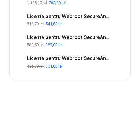
1.148,10
lei
765,40
lei
Licenta pentru Webroot SecureAnywhere Internet Security Complete - 1-Year / 5-Device
812,70
lei
541,80
lei
Licenta pentru Webroot SecureAnywhere Internet Security Plus - 1-Year / 3-Device
580,50
lei
387,00
lei
Licenta pentru Webroot SecureAnywhere Antivirus - 1-Year / 3-Device
451,50
lei
301,00
lei