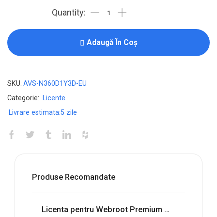
Adaugă În Coș
SKU:
AVS-N360D1Y3D-EU
Categorie:
Licente
Livrare estimata:
5 zile
Produse Recomandate
Licenta pentru Webroot Premium with Allstate Identity Protection - 1-Year / 5-Device