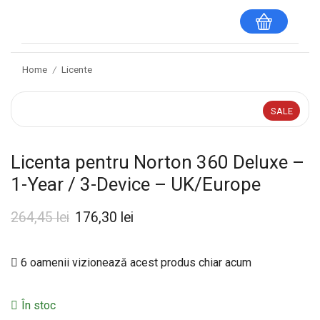
Home
Licente
/
SALE
Licenta pentru Norton 360 Deluxe –
1-Year / 3-Device – UK/Europe
264,45
lei
176,30
lei
6 oamenii vizionează acest produs chiar acum
În stoc