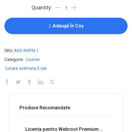
Licenta
pentru
NordVPN
Adaugă În Coș
Basic
-
1-
SKU:
AVS-NVPN-1
Year
Categorie:
Licente
/
Livrare estimata:
3 zile
6-
Devices
-
Global
quantity
Produse Recomandate
Licenta pentru Webroot Premium with Allstate Identity Protection - 1-Year / 5-Device