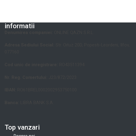
informatii
Denumirea companiei:
ONLINE QAZN S.R.L.
Adresa Sediului Social:
Str. Oituz 20D, Popesti-Leordeni, Ilfov,
077160
Cod unic de inregistrare:
RO43511394
Nr. Reg. Comertului:
J23/872/2023
IBAN:
RO61BREL0002002953750100
Banca:
LIBRA BANK S.A.
Top vanzari
Despre noi