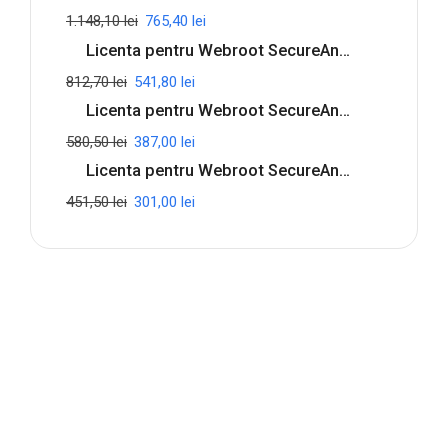
1.148,10
lei
765,40
lei
Licenta pentru Webroot SecureAnywhere Internet Security Complete - 1-Year / 5-Device
812,70
lei
541,80
lei
Licenta pentru Webroot SecureAnywhere Internet Security Plus - 1-Year / 3-Device
580,50
lei
387,00
lei
Licenta pentru Webroot SecureAnywhere Antivirus - 1-Year / 3-Device
451,50
lei
301,00
lei