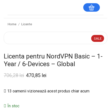
Home
Licente
/
SALE
Licenta pentru NordVPN Basic – 1-
Year / 6-Devices – Global
706,28
lei
470,85
lei
13 oamenii vizionează acest produs chiar acum
În stoc