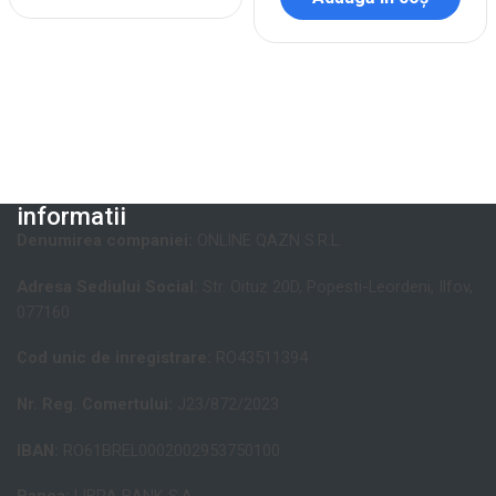
informatii
Denumirea companiei:
ONLINE QAZN S.R.L.
Adresa Sediului Social:
Str. Oituz 20D, Popesti-Leordeni, Ilfov,
077160
Cod unic de inregistrare:
RO43511394
Nr. Reg. Comertului:
J23/872/2023
IBAN:
RO61BREL0002002953750100