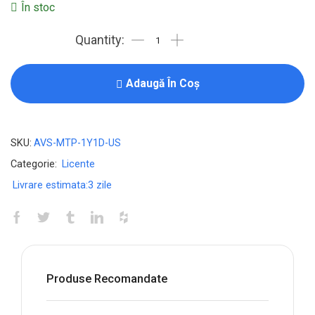
În stoc
Licenta
pentru
McAfee
Adaugă În Coș
Total
Protection
-
SKU:
AVS-MTP-1Y1D-US
1-
Categorie:
Licente
Year
Livrare estimata:
3 zile
/
1-
Device
-
USA
Produse Recomandate
quantity