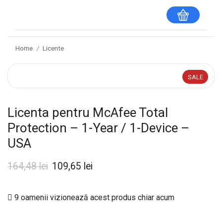
Home
Licente
/
SALE
Licenta pentru McAfee Total
Protection – 1-Year / 1-Device –
USA
164,48
lei
109,65
lei
9 oamenii vizionează acest produs chiar acum