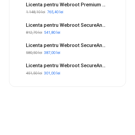
Licenta pentru Webroot Premium with Allstate Identity Protection - 1-Year / 5-Device
1.148,10
lei
765,40
lei
Licenta pentru Webroot SecureAnywhere Internet Security Complete - 1-Year / 5-Device
812,70
lei
541,80
lei
Licenta pentru Webroot SecureAnywhere Internet Security Plus - 1-Year / 3-Device
580,50
lei
387,00
lei
Licenta pentru Webroot SecureAnywhere Antivirus - 1-Year / 3-Device
451,50
lei
301,00
lei