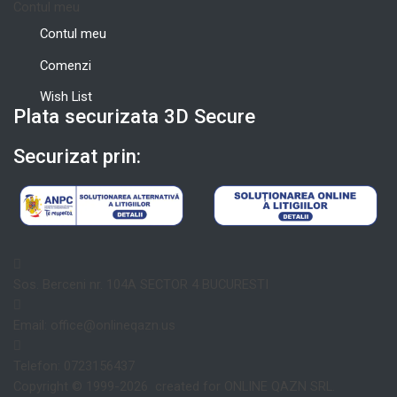
Contul meu
Contul meu
Comenzi
Wish List
Plata securizata 3D Secure
Securizat prin:
Sos. Berceni nr. 104A SECTOR 4 BUCURESTI
Email: office@onlineqazn.us
Telefon: 0723156437
Copyright ©️ 1999-2026 created for ONLINE QAZN SRL.