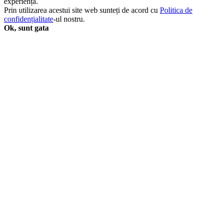
experiența.
Identity
Prin utilizarea acestui site web sunteți de acord cu
Politica de
Guard
confidențialitate
-ul nostru.
-
Ok, sunt gata
1-
Year
/
1-
Device
-
Europe/UK
quantity