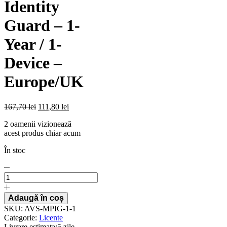
Identity
Guard – 1-
Year / 1-
Device –
Europe/UK
167,70
lei
111,80
lei
2 oamenii vizionează
acest produs chiar acum
În stoc
Licenta
pentru
McAfee
Privacy
Adaugă în coș
&
SKU:
AVS-MPIG-1-1
Identity
Categorie:
Licente
Guard
Livrare estimata:
5 zile