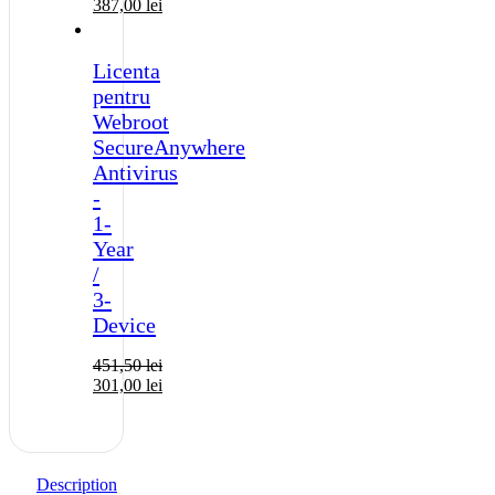
387,00
lei
Licenta
pentru
Webroot
SecureAnywhere
Antivirus
-
1-
Year
/
3-
Device
451,50
lei
301,00
lei
Description