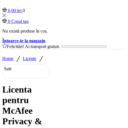
0,00
lei
0
0
Cosul tau
Nu există produse în coș.
Întoarce-te la magazin
Felicitări! Ai transport gratuit.
/
/
Home
Licente
Sale
Licenta
pentru
McAfee
Privacy &