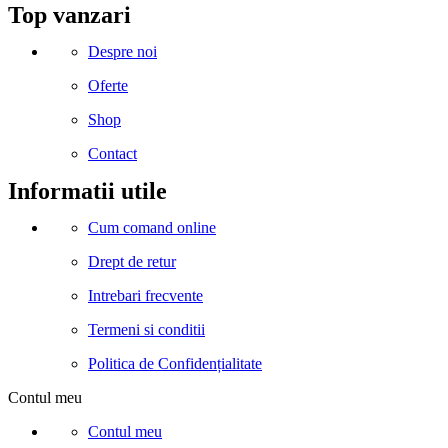
Facebook
Instagram
Linkedin
Snapchat
Tik-
Telegram
Top vanzari
tok
Despre noi
Oferte
Shop
Contact
Informatii utile
Cum comand online
Drept de retur
Intrebari frecvente
Termeni si conditii
Politica de Confidențialitate
Contul meu
Contul meu