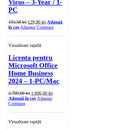
Virus – 3-Year / 1-
PC
193,50
lei
129,00
lei
Adaugă
în coș
Adauga/ Compara
Vizualizare rapidă
Licenta pentru
Microsoft Office
Home Business
2024 – 1-PC/Mac
2.709,00
lei
1.806,00
lei
Adaugă în coș
Adauga/
Compara
Vizualizare rapidă