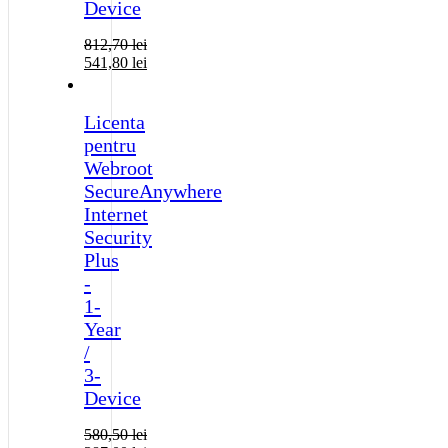
Device
812,70
lei
541,80
lei
Licenta
pentru
Webroot
SecureAnywhere
Internet
Security
Plus
-
1-
Year
/
3-
Device
580,50
lei