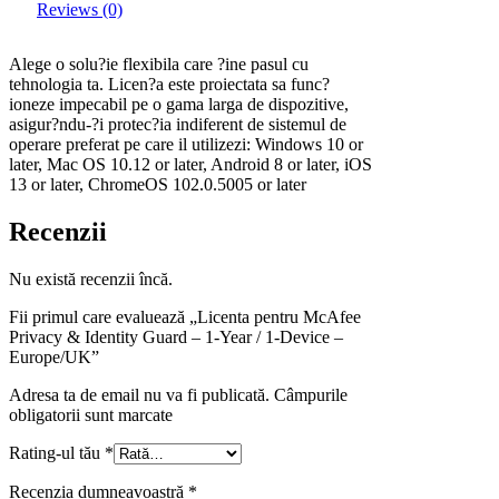
Reviews (0)
Alege o solu?ie flexibila care ?ine pasul cu
tehnologia ta. Licen?a este proiectata sa func?
ioneze impecabil pe o gama larga de dispozitive,
asigur?ndu-?i protec?ia indiferent de sistemul de
operare preferat pe care il utilizezi: Windows 10 or
later, Mac OS 10.12 or later, Android 8 or later, iOS
13 or later, ChromeOS 102.0.5005 or later
Recenzii
Nu există recenzii încă.
Fii primul care evaluează „Licenta pentru McAfee
Privacy & Identity Guard – 1-Year / 1-Device –
Europe/UK”
Adresa ta de email nu va fi publicată. Câmpurile
obligatorii sunt marcate
Rating-ul tău
*
Recenzia dumneavoastră
*