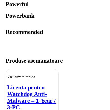
Powerful
Powerbank
Recommended
Produse asemanatoare
Vizualizare rapidă
Licenta pentru
Watchdog Anti-
Malware – 1-Year /
3-PC