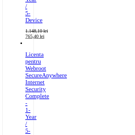
/
5-
Device
1.148,10
lei
765,40
lei
Licenta
pentru
Webroot
SecureAnywhere
Internet
Security
Complete
-
1-
Year
/
5-