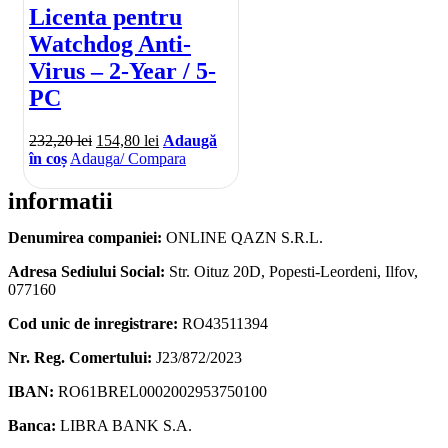
Licenta pentru
Watchdog Anti-
Virus – 2-Year / 5-
PC
232,20
lei
154,80
lei
Adaugă
în coș
Adauga/ Compara
informatii
Denumirea companiei:
ONLINE QAZN S.R.L.
Adresa Sediului Social:
Str. Oituz 20D, Popesti-Leordeni, Ilfov,
077160
Cod unic de inregistrare:
RO43511394
Nr. Reg. Comertului:
J23/872/2023
IBAN:
RO61BREL0002002953750100
Banca:
LIBRA BANK S.A.