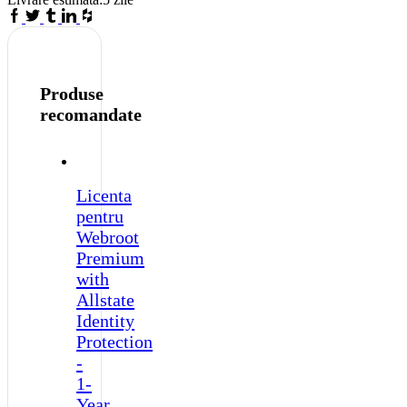
-
Facebook
Twitter
Tumblr
Linkedin
Houzz
1-
Year
/
1-
Device
Produse
-
recomandate
Europe/UK
quantity
Licenta
pentru
Webroot
Premium
with
Allstate
Identity
Protection
-
1-
Year