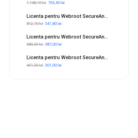
1.148,10
lei
765,40
lei
Licenta pentru Webroot SecureAnywhere Internet Security Complete - 1-Year / 5-Device
812,70
lei
541,80
lei
Licenta pentru Webroot SecureAnywhere Internet Security Plus - 1-Year / 3-Device
580,50
lei
387,00
lei
Licenta pentru Webroot SecureAnywhere Antivirus - 1-Year / 3-Device
451,50
lei
301,00
lei