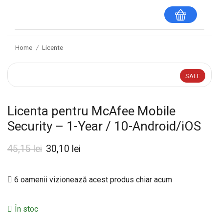
Home
Licente
/
SALE
Licenta pentru McAfee Mobile
Security – 1-Year / 10-Android/iOS
45,15
lei
30,10
lei
6 oamenii vizionează acest produs chiar acum
În stoc