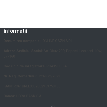
informatii
Denumirea companiei:
ONLINE QAZN S.R.L.
Adresa Sediului Social:
Str. Oituz 20D, Popesti-Leordeni, Ilfov,
077160
Cod unic de inregistrare:
RO43511394
Nr. Reg. Comertului:
J23/872/2023
IBAN:
RO61BREL0002002953750100
Banca:
LIBRA BANK S.A.