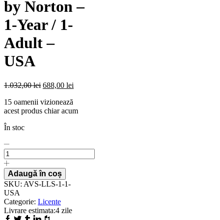
by Norton –
1-Year / 1-
Adult –
USA
1.032,00
lei
688,00
lei
15 oamenii vizionează
acest produs chiar acum
În stoc
Licenta
pentru
LifeLock
Standard
Adaugă în coș
by
SKU:
AVS-LLS-1-1-
Norton
USA
-
Categorie:
Licente
1-
Livrare estimata:
4 zile
Year
Facebook
Twitter
Tumblr
Linkedin
Houzz