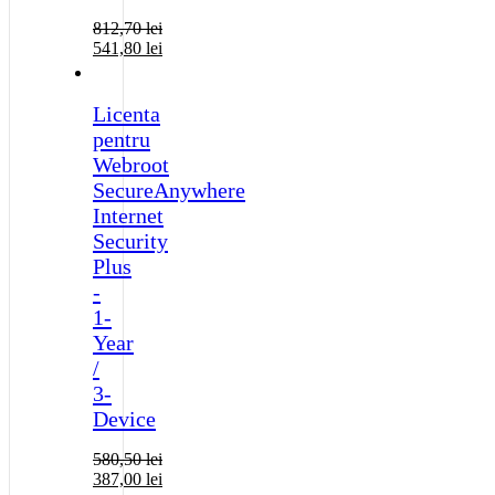
812,70
lei
541,80
lei
Licenta
pentru
Webroot
SecureAnywhere
Internet
Security
Plus
-
1-
Year
/
3-
Device
580,50
lei
387,00
lei