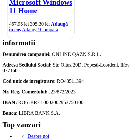
Microsoft Windows
11 Home
457,95
lei
305,30
lei
Adaugă
în coș
Adauga/ Compara
informatii
Denumirea companiei:
ONLINE QAZN S.R.L.
Adresa Sediului Social:
Str. Oituz 20D, Popesti-Leordeni, Ilfov,
077160
Cod unic de inregistrare:
RO43511394
Nr. Reg. Comertului:
J23/872/2023
IBAN:
RO61BREL0002002953750100
Banca:
LIBRA BANK S.A.
Facebook
Instagram
Linkedin
Snapchat
Tik-
Telegram
Top vanzari
tok
Despre noi