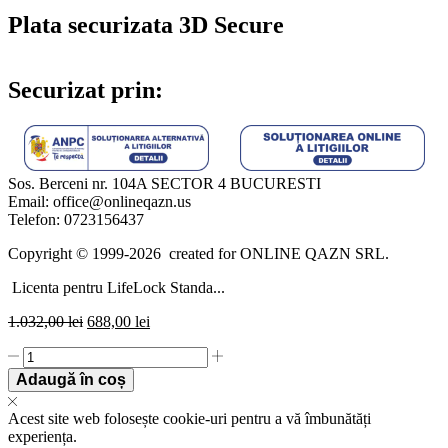
Plata securizata 3D Secure
Securizat prin:
Sos. Berceni nr. 104A SECTOR 4 BUCURESTI
Email: office@onlineqazn.us
Telefon: 0723156437
Copyright ©️ 1999-2026 created for ONLINE QAZN SRL.
Licenta pentru LifeLock Standa...
1.032,00
lei
688,00
lei
Licenta
pentru
Adaugă în coș
LifeLock
Standard
Acest site web folosește cookie-uri pentru a vă îmbunătăți
by
experiența.
Norton