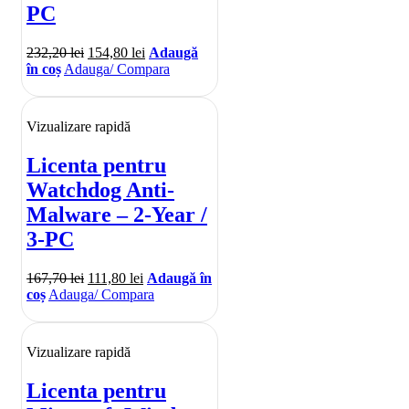
PC
232,20
lei
154,80
lei
Adaugă
în coș
Adauga/ Compara
Vizualizare rapidă
Licenta pentru
Watchdog Anti-
Malware – 2-Year /
3-PC
167,70
lei
111,80
lei
Adaugă în
coș
Adauga/ Compara
Vizualizare rapidă
Licenta pentru