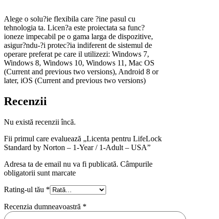
Alege o solu?ie flexibila care ?ine pasul cu
tehnologia ta. Licen?a este proiectata sa func?
ioneze impecabil pe o gama larga de dispozitive,
asigur?ndu-?i protec?ia indiferent de sistemul de
operare preferat pe care il utilizezi: Windows 7,
Windows 8, Windows 10, Windows 11, Mac OS
(Current and previous two versions), Android 8 or
later, iOS (Current and previous two versions)
Recenzii
Nu există recenzii încă.
Fii primul care evaluează „Licenta pentru LifeLock
Standard by Norton – 1-Year / 1-Adult – USA”
Adresa ta de email nu va fi publicată. Câmpurile
obligatorii sunt marcate
Rating-ul tău
*
Recenzia dumneavoastră
*