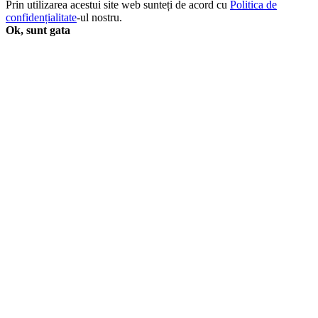
Prin utilizarea acestui site web sunteți de acord cu
Politica de
-
confidențialitate
-ul nostru.
1-
Ok, sunt gata
Year
/
1-
Adult
-
USA
quantity