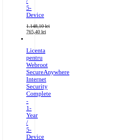
/
5-
Device
1.148,10
lei
765,40
lei
Licenta
pentru
Webroot
SecureAnywhere
Internet
Security
Complete
-
1-
Year
/
5-
Device