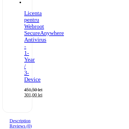
Licenta
pentru
Webroot
SecureAnywhere
Antivirus
-
1-
Year
/
3-
Device
451,50
lei
301,00
lei
Description
Reviews (0)