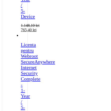
/
5-
Device
1.148,10
lei
765,40
lei
Licenta
pentru
Webroot
SecureAnywhere
Internet
Security
Complete
-
1-
Year
/
5-