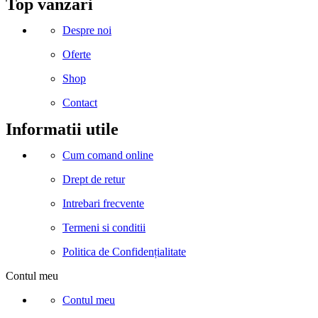
Facebook
Instagram
Linkedin
Snapchat
Tik-
Telegram
Top vanzari
tok
Despre noi
Oferte
Shop
Contact
Informatii utile
Cum comand online
Drept de retur
Intrebari frecvente
Termeni si conditii
Politica de Confidențialitate
Contul meu
Contul meu