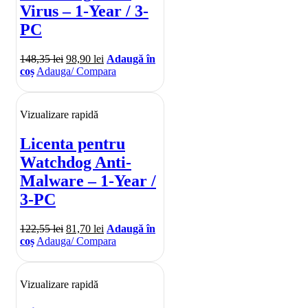
Virus – 1-Year / 3-
PC
148,35
lei
98,90
lei
Adaugă în
coș
Adauga/ Compara
Vizualizare rapidă
Licenta pentru
Watchdog Anti-
Malware – 1-Year /
3-PC
122,55
lei
81,70
lei
Adaugă în
coș
Adauga/ Compara
Vizualizare rapidă