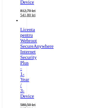
Device
812,70
lei
541,80
lei
Licenta
pentru
Webroot
SecureAnywhere
Internet
Security
Plus
-
1-
Year
/
3-
Device
580,50
lei