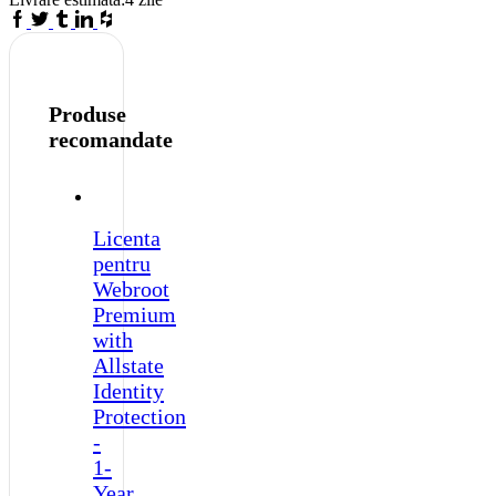
Lifetime
Facebook
Twitter
Tumblr
Linkedin
Houzz
/
1-
PC
-
Global
Produse
quantity
recomandate
Licenta
pentru
Webroot
Premium
with
Allstate
Identity
Protection
-
1-
Year