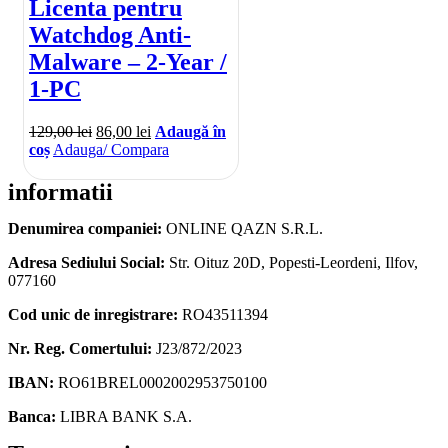
Licenta pentru
Watchdog Anti-
Malware – 2-Year /
1-PC
129,00
lei
86,00
lei
Adaugă în
coș
Adauga/ Compara
informatii
Denumirea companiei:
ONLINE QAZN S.R.L.
Adresa Sediului Social:
Str. Oituz 20D, Popesti-Leordeni, Ilfov,
077160
Cod unic de inregistrare:
RO43511394
Nr. Reg. Comertului:
J23/872/2023
IBAN:
RO61BREL0002002953750100
Banca:
LIBRA BANK S.A.