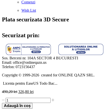
Comenzi
Wish List
Plata securizata 3D Secure
Securizat prin:
Sos. Berceni nr. 104A SECTOR 4 BUCURESTI
Email: office@onlineqazn.us
Telefon: 0723156437
Copyright ©️ 1999-2026 created for ONLINE QAZN SRL.
Licenta pentru EaseUS Todo Bac...
490,20
lei
326,80
lei
Licenta
pentru
Adaugă în coș
EaseUS