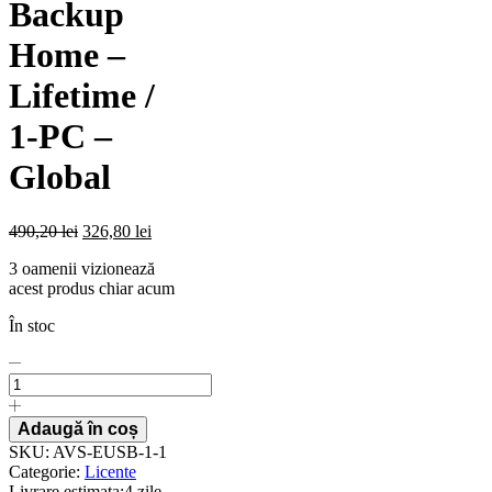
Backup
Home –
Lifetime /
1-PC –
Global
490,20
lei
326,80
lei
3 oamenii vizionează
acest produs chiar acum
În stoc
Licenta
pentru
EaseUS
Todo
Adaugă în coș
Backup
SKU:
AVS-EUSB-1-1
Home
Categorie:
Licente
-
Livrare estimata:
4 zile