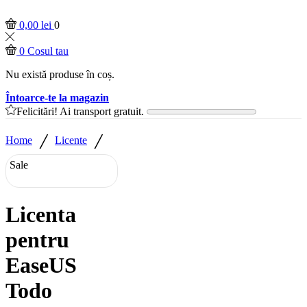
0,00
lei
0
0
Cosul tau
Nu există produse în coș.
Întoarce-te la magazin
Felicitări! Ai transport gratuit.
/
/
Home
Licente
Sale
Licenta
pentru
EaseUS
Todo