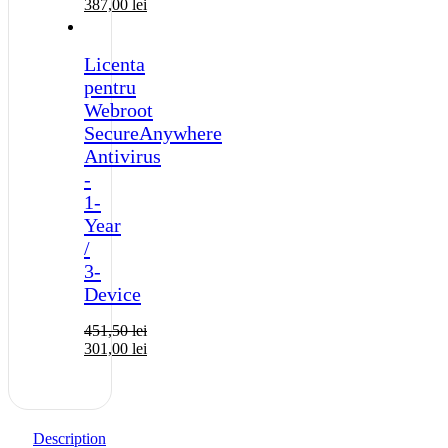
387,00
lei
Licenta
pentru
Webroot
SecureAnywhere
Antivirus
-
1-
Year
/
3-
Device
451,50
lei
301,00
lei
Description