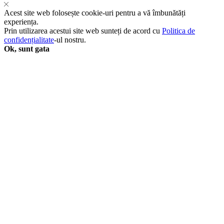
Todo
Acest site web folosește cookie-uri pentru a vă îmbunătăți
Backup
experiența.
Home
Prin utilizarea acestui site web sunteți de acord cu
Politica de
-
confidențialitate
-ul nostru.
Lifetime
Ok, sunt gata
/
1-
PC
-
Global
quantity