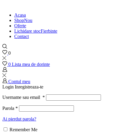
Acasa
Shop
Nou
Oferte
Lichidare stoc
Fierbinte
Contact
0
0
Lista mea de dorinte
Contul meu
Login
Inregistreaza-te
Username sau email
*
Parola
*
Ai pierdut parola?
Remember Me