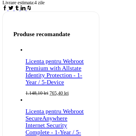
Livrare estimata:
4 zile
-
Facebook
Twitter
Tumblr
Linkedin
Houzz
1-
Year
/
3-
PC
Produse recomandate
-
Global
quantity
Licenta pentru Webroot
Premium with Allstate
Identity Protection - 1-
Year / 5-Device
1.148,10
lei
765,40
lei
Licenta pentru Webroot
SecureAnywhere
Internet Security
Complete - 1-Year / 5-