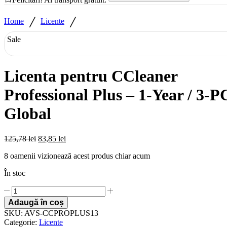
/
/
Home
Licente
Sale
Licenta pentru CCleaner
Professional Plus – 1-Year / 3-P
Global
125,78
lei
83,85
lei
8 oamenii vizionează acest produs chiar acum
În stoc
Licenta
pentru
Adaugă în coș
CCleaner
SKU:
AVS-CCPROPLUS13
Professional
Categorie:
Licente
Plus