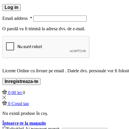
Log in
Email address
*
O parolă va fi trimisă la adresa dvs. de e-mail.
Licente Online cu livrare pe email . Datele dvs. personale vor fi folosit
Inregistreaza-te
0,00
lei
0
0
Cosul tau
Nu există produse în coș.
Întoarce-te la magazin
Felicitări! Ai transport gratuit.