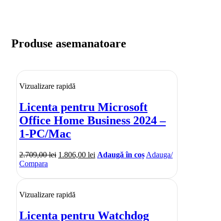
Produse asemanatoare
Vizualizare rapidă
Licenta pentru Microsoft
Office Home Business 2024 –
1-PC/Mac
2.709,00
lei
1.806,00
lei
Adaugă în coș
Adauga/
Compara
Vizualizare rapidă
Licenta pentru Watchdog