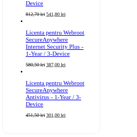
Device
812,70
lei
541,80
lei
Licenta pentru Webroot
SecureAnywhere
Internet Security Plus -
1-Year / 3-Device
580,50
lei
387,00
lei
Licenta pentru Webroot
SecureAnywhere
Antivirus - 1-Year / 3-
Device
451,50
lei
301,00
lei