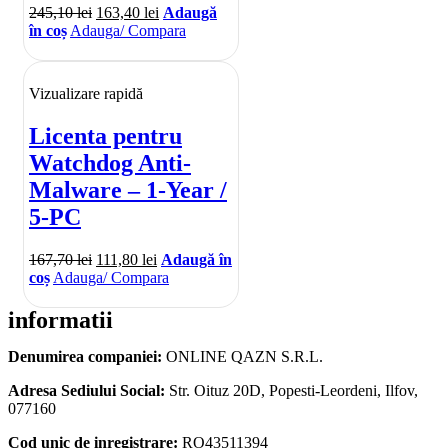
245,10
lei
163,40
lei
Adaugă
în coș
Adauga/ Compara
Vizualizare rapidă
Licenta pentru
Watchdog Anti-
Malware – 1-Year /
5-PC
167,70
lei
111,80
lei
Adaugă în
coș
Adauga/ Compara
informatii
Denumirea companiei:
ONLINE QAZN S.R.L.
Adresa Sediului Social:
Str. Oituz 20D, Popesti-Leordeni, Ilfov,
077160
Cod unic de inregistrare:
RO43511394