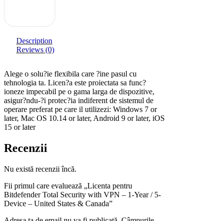
Description
Reviews (0)
Alege o solu?ie flexibila care ?ine pasul cu
tehnologia ta. Licen?a este proiectata sa func?
ioneze impecabil pe o gama larga de dispozitive,
asigur?ndu-?i protec?ia indiferent de sistemul de
operare preferat pe care il utilizezi: Windows 7 or
later, Mac OS 10.14 or later, Android 9 or later, iOS
15 or later
Recenzii
Nu există recenzii încă.
Fii primul care evaluează „Licenta pentru
Bitdefender Total Security with VPN – 1-Year / 5-
Device – United States & Canada”
Adresa ta de email nu va fi publicată. Câmpurile