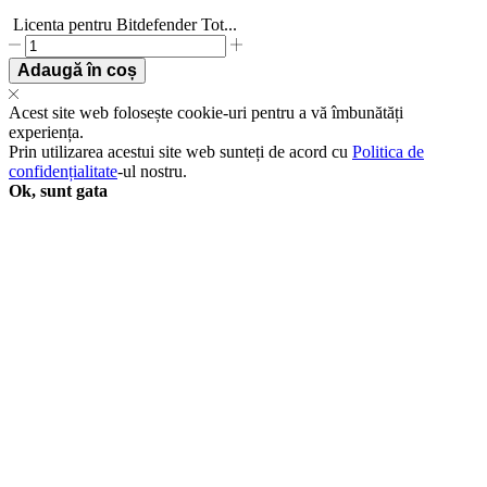
Licenta pentru Bitdefender Tot...
Licenta
pentru
Adaugă în coș
Bitdefender
Total
Acest site web folosește cookie-uri pentru a vă îmbunătăți
Security
experiența.
with
Prin utilizarea acestui site web sunteți de acord cu
Politica de
VPN
confidențialitate
-ul nostru.
-
Ok, sunt gata
1-
Year
/
5-
Device
-
United
States
&
Canada
quantity