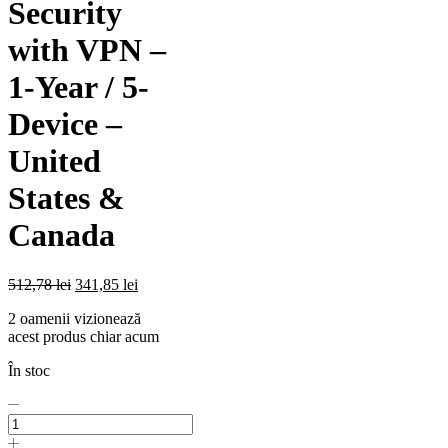
Security
with VPN –
1-Year / 5-
Device –
United
States &
Canada
512,78
lei
341,85
lei
2 oamenii vizionează
acest produs chiar acum
În stoc
Licenta
pentru
Bitdefender