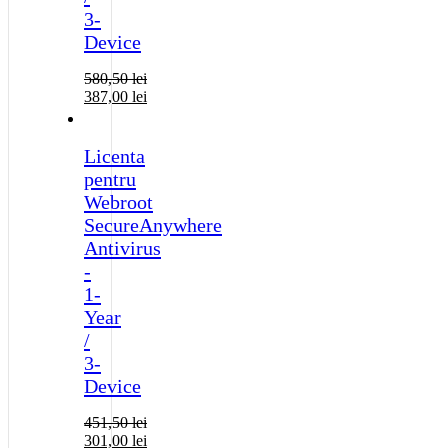
3-
Device
580,50
lei
387,00
lei
Licenta
pentru
Webroot
SecureAnywhere
Antivirus
-
1-
Year
/
3-
Device
451,50
lei
301,00
lei