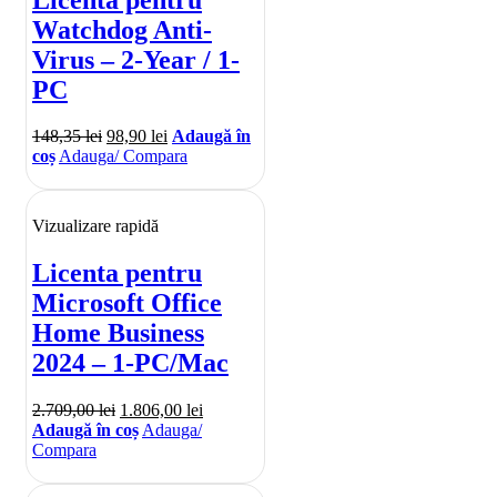
Watchdog Anti-
Virus – 2-Year / 1-
PC
148,35
lei
98,90
lei
Adaugă în
coș
Adauga/ Compara
Vizualizare rapidă
Licenta pentru
Microsoft Office
Home Business
2024 – 1-PC/Mac
2.709,00
lei
1.806,00
lei
Adaugă în coș
Adauga/
Compara