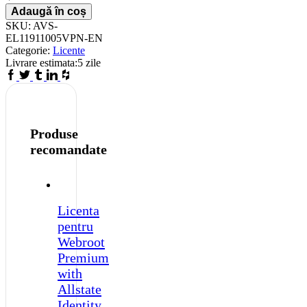
Total
Adaugă în coș
Security
SKU:
AVS-
with
EL11911005VPN-EN
VPN
Categorie:
Licente
-
Livrare estimata:
5 zile
1-
Facebook
Twitter
Tumblr
Linkedin
Houzz
Year
/
5-
Device
-
Produse
United
recomandate
States
&
Canada
quantity
Licenta
pentru
Webroot
Premium
with
Allstate
Identity