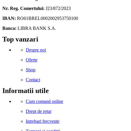
Nr. Reg. Comertului:
J23/872/2023
IBAN:
RO61BREL0002002953750100
Banca:
LIBRA BANK S.A.
Facebook
Instagram
Linkedin
Snapchat
Tik-
Telegram
Top vanzari
tok
Despre noi
Oferte
Shop
Contact
Informatii utile
Cum comand online
Drept de retur
Intrebari frecvente