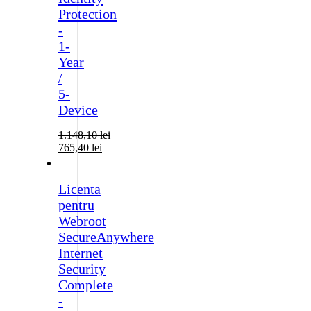
Protection
-
1-
Year
/
5-
Device
1.148,10
lei
765,40
lei
Licenta
pentru
Webroot
SecureAnywhere
Internet
Security
Complete
-