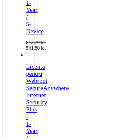
1-
Year
/
5-
Device
812,70
lei
541,80
lei
Licenta
pentru
Webroot
SecureAnywhere
Internet
Security
Plus
-
1-
Year
/