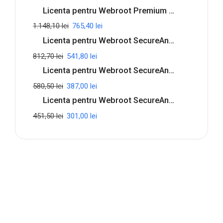
Licenta pentru Webroot Premium with Allstate Identity Protection - 1-Year / 5-Device
&
Canada
1.148,10
lei
765,40
lei
quantity
Licenta pentru Webroot SecureAnywhere Internet Security Complete - 1-Year / 5-Device
812,70
lei
541,80
lei
Licenta pentru Webroot SecureAnywhere Internet Security Plus - 1-Year / 3-Device
580,50
lei
387,00
lei
Licenta pentru Webroot SecureAnywhere Antivirus - 1-Year / 3-Device
451,50
lei
301,00
lei