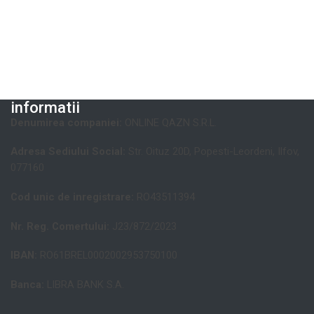
informatii
Denumirea companiei:
ONLINE QAZN S.R.L.
Adresa Sediului Social:
Str. Oituz 20D, Popesti-Leordeni, Ilfov,
077160
Cod unic de inregistrare:
RO43511394
Nr. Reg. Comertului:
J23/872/2023
IBAN:
RO61BREL0002002953750100
Banca:
LIBRA BANK S.A.