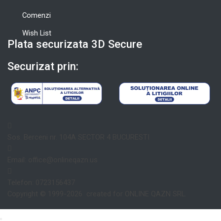
Comenzi
Wish List
Plata securizata 3D Secure
Securizat prin:
Sos. Berceni nr. 104A SECTOR 4 BUCURESTI
Email: office@onlineqazn.us
Telefon: 0723156437
Copyright ©️ 1999-2026 created for ONLINE QAZN SRL.