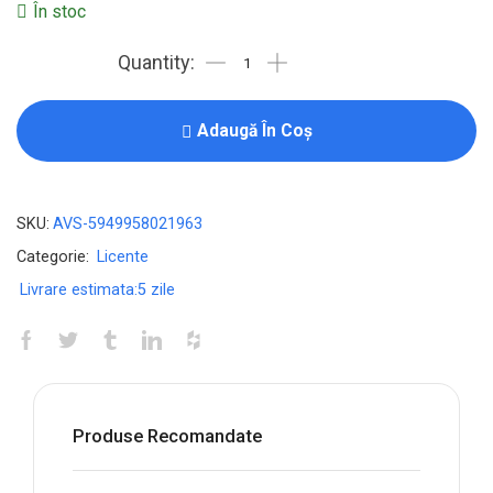
În stoc
Licenta
pentru
Bitdefender
Adaugă În Coș
Small
Office
Security
SKU:
AVS-5949958021963
-
Categorie:
Licente
2-
Livrare estimata:
5 zile
Year
/
20-
Device
-
Produse Recomandate
United
States