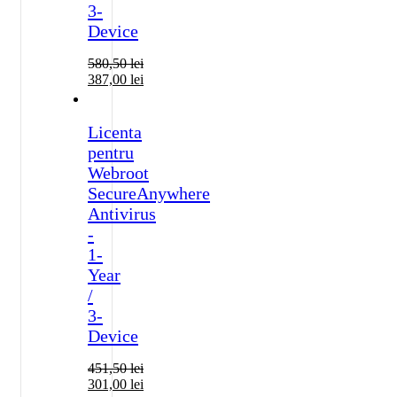
3-
Device
580,50
lei
387,00
lei
Licenta
pentru
Webroot
SecureAnywhere
Antivirus
-
1-
Year
/
3-
Device
451,50
lei
301,00
lei