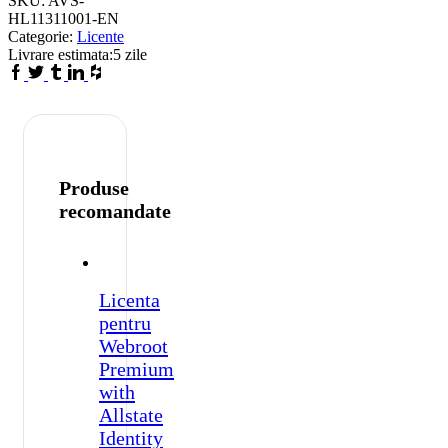
SKU:
AVS-
-
HL11311001-EN
1-
Categorie:
Licente
Year
Livrare estimata:
5 zile
/
Facebook
Twitter
Tumblr
Linkedin
Houzz
3-
Device
-
United
States
&
Produse
Canada
quantity
recomandate
Licenta
pentru
Webroot
Premium
with
Allstate
Identity