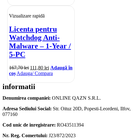
Vizualizare rapidă
Licenta pentru
Watchdog Anti-
Malware – 1-Year /
5-PC
167,70
lei
111,80
lei
Adaugă în
coș
Adauga/ Compara
informatii
Denumirea companiei:
ONLINE QAZN S.R.L.
Adresa Sediului Social:
Str. Oituz 20D, Popesti-Leordeni, Ilfov,
077160
Cod unic de inregistrare:
RO43511394
Nr. Reg. Comertului:
J23/872/2023