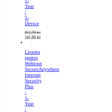
1-
Year
/
5-
Device
812,70
lei
541,80
lei
Licenta
pentru
Webroot
SecureAnywhere
Internet
Security
Plus
-
1-
Year
/