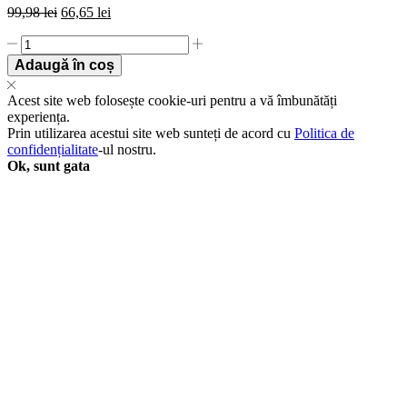
99,98
lei
66,65
lei
Licenta
pentru
Adaugă în coș
Bitdefender
Mobile
Acest site web folosește cookie-uri pentru a vă îmbunătăți
Security
experiența.
-
Prin utilizarea acestui site web sunteți de acord cu
Politica de
1-
confidențialitate
-ul nostru.
Year
Ok, sunt gata
/
3-
Device
-
United
States
&
Canada
quantity