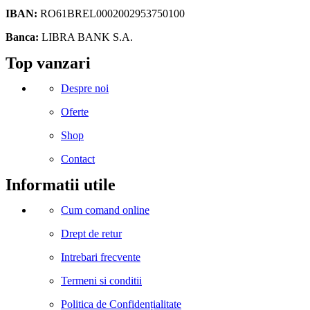
IBAN:
RO61BREL0002002953750100
Banca:
LIBRA BANK S.A.
Facebook
Instagram
Linkedin
Snapchat
Tik-
Telegram
Top vanzari
tok
Despre noi
Oferte
Shop
Contact
Informatii utile
Cum comand online
Drept de retur
Intrebari frecvente
Termeni si conditii
Politica de Confidențialitate