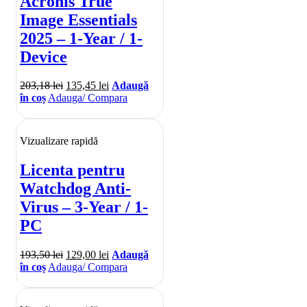
Acronis True
Image Essentials
2025 – 1-Year / 1-
Device
203,18
lei
135,45
lei
Adaugă
în coș
Adauga/ Compara
Vizualizare rapidă
Licenta pentru
Watchdog Anti-
Virus – 3-Year / 1-
PC
193,50
lei
129,00
lei
Adaugă
în coș
Adauga/ Compara