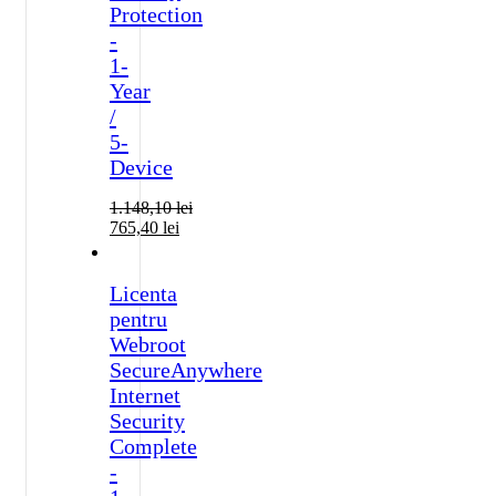
Protection
-
1-
Year
/
5-
Device
1.148,10
lei
765,40
lei
Licenta
pentru
Webroot
SecureAnywhere
Internet
Security
Complete
-