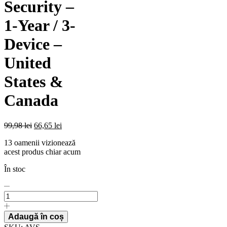
Security –
1-Year / 3-
Device –
United
States &
Canada
99,98
lei
66,65
lei
13 oamenii vizionează
acest produs chiar acum
În stoc
Licenta
pentru
Bitdefender
Mobile
Adaugă în coș
Security