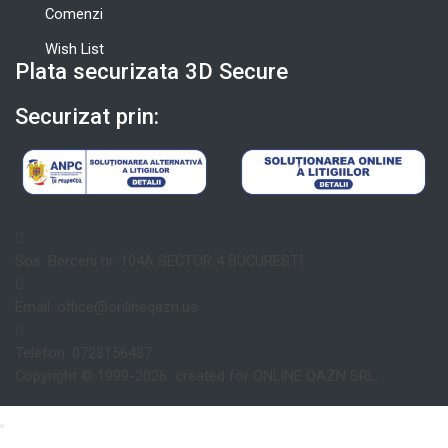
Comenzi
Wish List
Plata securizata 3D Secure
Securizat prin:
Sos. Berceni nr. 104A SECTOR 4 BUCURESTI
Email: office@onlineqazn.us
Telefon: 0723156437
Copyright ©️ 1999-2026 created for ONLINE QAZN SRL.