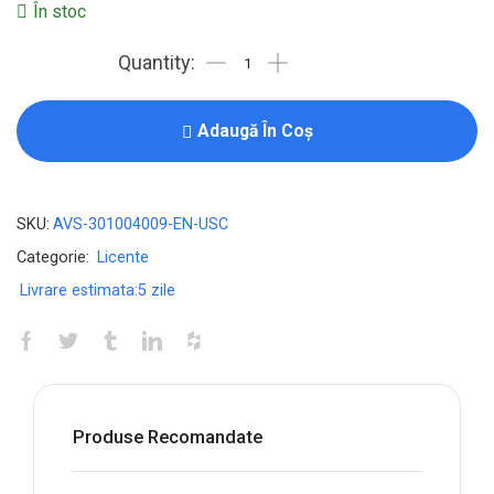
În stoc
Licenta
pentru
Bitdefender
Adaugă În Coș
Antivirus
for
Mac
SKU:
AVS-301004009-EN-USC
-
Categorie:
Licente
2-
Livrare estimata:
5 zile
Year
/
3-
Mac
-
Produse Recomandate
United
States