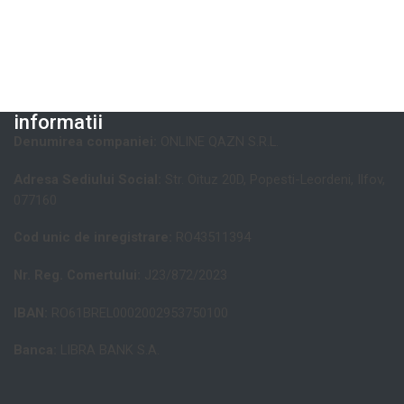
informatii
Denumirea companiei:
ONLINE QAZN S.R.L.
Adresa Sediului Social:
Str. Oituz 20D, Popesti-Leordeni, Ilfov,
077160
Cod unic de inregistrare:
RO43511394
Nr. Reg. Comertului:
J23/872/2023
IBAN:
RO61BREL0002002953750100
Banca:
LIBRA BANK S.A.