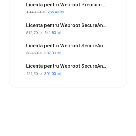
Licenta pentru Webroot Premium with Allstate Identity Protection - 1-Year / 5-Device
&
1.148,10
lei
765,40
lei
Canada
quantity
Licenta pentru Webroot SecureAnywhere Internet Security Complete - 1-Year / 5-Device
812,70
lei
541,80
lei
Licenta pentru Webroot SecureAnywhere Internet Security Plus - 1-Year / 3-Device
580,50
lei
387,00
lei
Licenta pentru Webroot SecureAnywhere Antivirus - 1-Year / 3-Device
451,50
lei
301,00
lei