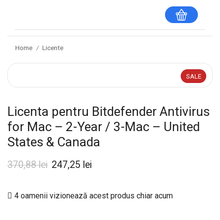
Home
Licente
/
SALE
Licenta pentru Bitdefender Antivirus
for Mac – 2-Year / 3-Mac – United
States & Canada
370,88
lei
247,25
lei
4 oamenii vizionează acest produs chiar acum