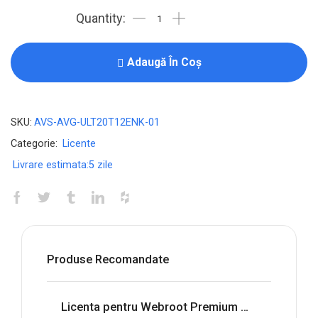
Licenta
pentru
AVG
Adaugă În Coș
Ultimate
-
1-
SKU:
AVS-AVG-ULT20T12ENK-01
Year
Categorie:
Licente
/
Livrare estimata:
5 zile
1-
PC
quantity
Produse Recomandate
Licenta pentru Webroot Premium with Allstate Identity Protection - 1-Year / 5-Device