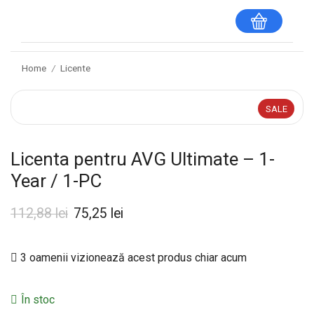
Home
Licente
/
SALE
Licenta pentru AVG Ultimate – 1-
Year / 1-PC
112,88
lei
75,25
lei
3 oamenii vizionează acest produs chiar acum
În stoc