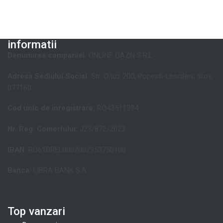
informatii
Denumirea companiei:
ONLINE QAZN S.R.L.
Adresa Sediului Social:
Str. Oituz 20D, Popesti-Leordeni, Ilfov,
077160
Cod unic de inregistrare:
RO43511394
Nr. Reg. Comertului:
J23/872/2023
IBAN:
RO61BREL0002002953750100
Banca:
LIBRA BANK S.A.
Top vanzari