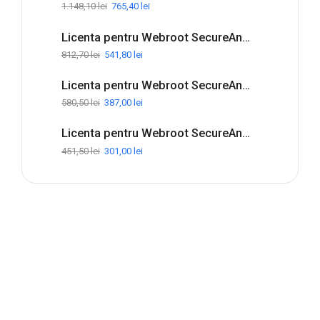
1.148,10
lei
765,40
lei
Licenta pentru Webroot SecureAnywhere Internet Security Complete - 1-Year / 5-Device
812,70
lei
541,80
lei
Licenta pentru Webroot SecureAnywhere Internet Security Plus - 1-Year / 3-Device
580,50
lei
387,00
lei
Licenta pentru Webroot SecureAnywhere Antivirus - 1-Year / 3-Device
451,50
lei
301,00
lei