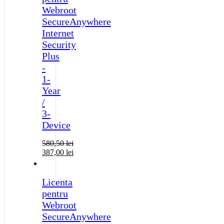
Webroot
SecureAnywhere
Internet
Security
Plus
-
1-
Year
/
3-
Device
580,50
lei
387,00
lei
Licenta
pentru
Webroot
SecureAnywhere