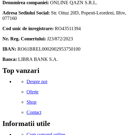
Denumirea companiei:
ONLINE QAZN S.R.L.
Adresa Sediului Social:
Str. Oituz 20D, Popesti-Leordeni, Ilfov,
077160
Cod unic de inregistrare:
RO43511394
Nr. Reg. Comertului:
J23/872/2023
IBAN:
RO61BREL0002002953750100
Banca:
LIBRA BANK S.A.
Facebook
Instagram
Linkedin
Snapchat
Tik-
Telegram
Top vanzari
tok
Despre noi
Oferte
Shop
Contact
Informatii utile
Cum comand online