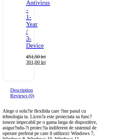
Antivirus
-
1-
Year
/
3-
Device
451,50
lei
301,00
lei
Description
Reviews (0)
Alege o solu?ie flexibila care ?ine pasul cu
tehnologia ta. Licen?a este proiectata sa func?
ioneze impecabil pe o gama larga de dispozitive,
asigur?ndu-?i protec?ia indiferent de sistemul de
operare preferat pe care il utilizezi: Windows 7,
Windows 8, Windows 10, Windows 11