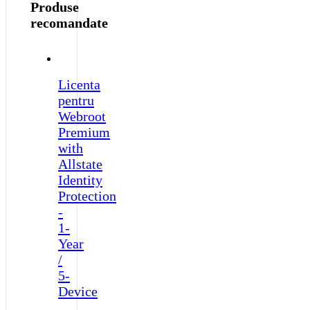
Produse
recomandate
Licenta
pentru
Webroot
Premium
with
Allstate
Identity
Protection
-
1-
Year
/
5-
Device