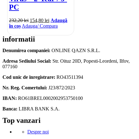
PC
232,20
lei
154,80
lei
Adaugă
în coș
Adauga/ Compara
informatii
Denumirea companiei:
ONLINE QAZN S.R.L.
Adresa Sediului Social:
Str. Oituz 20D, Popesti-Leordeni, Ilfov,
077160
Cod unic de inregistrare:
RO43511394
Nr. Reg. Comertului:
J23/872/2023
IBAN:
RO61BREL0002002953750100
Banca:
LIBRA BANK S.A.
Facebook
Instagram
Linkedin
Snapchat
Tik-
Telegram
Top vanzari
tok
Despre noi