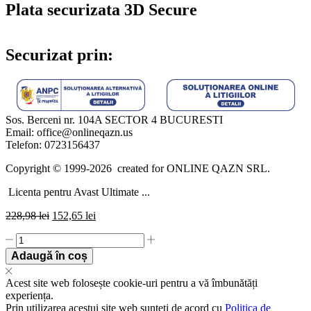
Plata securizata 3D Secure
Securizat prin:
Sos. Berceni nr. 104A SECTOR 4 BUCURESTI
Email: office@onlineqazn.us
Telefon: 0723156437
Copyright ©️ 1999-2026 created for ONLINE QAZN SRL.
Licenta pentru Avast Ultimate ...
228,98
lei
152,65
lei
Licenta
pentru
Adaugă în coș
Avast
Ultimate
Acest site web folosește cookie-uri pentru a vă îmbunătăți
-
experiența.
1-
Prin utilizarea acestui site web sunteți de acord cu
Politica de