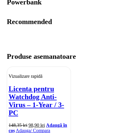
Powerbank
Recommended
Produse asemanatoare
Vizualizare rapidă
Licenta pentru
Watchdog Anti-
Virus – 1-Year / 3-
PC
148,35
lei
98,90
lei
Adaugă în
coș
Adauga/ Compara