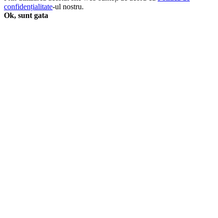
Year
confidențialitate
-ul nostru.
/
Ok, sunt gata
10-
Device
quantity