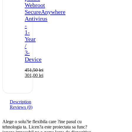
Webroot
SecureAnywhere
Antivirus
-
1-
Year
/
3-
Device
451,50
lei
301,00
lei
Description
Reviews (0)
Alege o solu?ie flexibila care ?ine pasul cu
tehnologia ta. Licen?a este proiectata sa func?