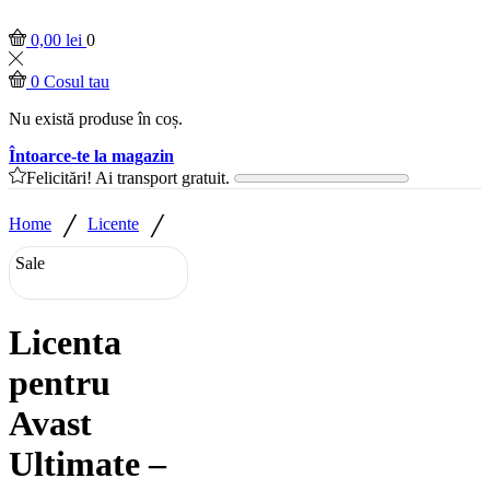
0,00
lei
0
0
Cosul tau
Nu există produse în coș.
Întoarce-te la magazin
Felicitări! Ai transport gratuit.
/
/
Home
Licente
Sale
Licenta
pentru
Avast
Ultimate –