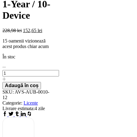
1-Year / 10-
Device
228,98
lei
152,65
lei
15 oamenii vizionează
acest produs chiar acum
În stoc
Licenta
pentru
Avast
Ultimate
Adaugă în coș
-
SKU:
AVS-AUB-0010-
1-
12
Year
Categorie:
Licente
/
Livrare estimata:
4 zile
10-
Facebook
Twitter
Tumblr
Linkedin
Houzz
Device
quantity