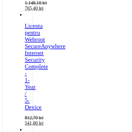
1.148,10
lei
765,40
lei
Licenta
pentru
Webroot
SecureAnywhere
Internet
Security
Complete
-
1-
Year
/
5-
Device
812,70
lei
541,80
lei