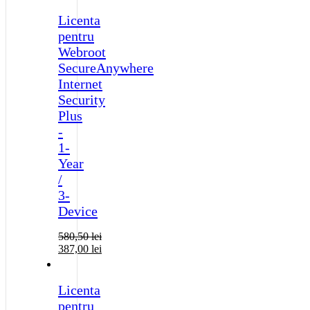
Licenta
pentru
Webroot
SecureAnywhere
Internet
Security
Plus
-
1-
Year
/
3-
Device
580,50
lei
387,00
lei
Licenta
pentru