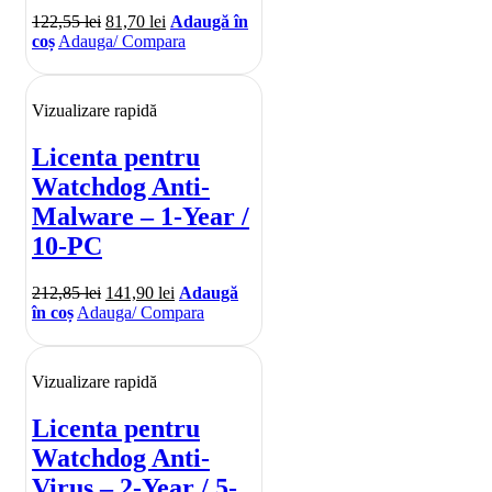
122,55
lei
81,70
lei
Adaugă în
coș
Adauga/ Compara
Vizualizare rapidă
Licenta pentru
Watchdog Anti-
Malware – 1-Year /
10-PC
212,85
lei
141,90
lei
Adaugă
în coș
Adauga/ Compara
Vizualizare rapidă
Licenta pentru
Watchdog Anti-
Virus – 2-Year / 5-