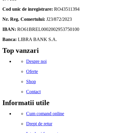
Cod unic de inregistrare:
RO43511394
Nr. Reg. Comertului:
J23/872/2023
IBAN:
RO61BREL0002002953750100
Banca:
LIBRA BANK S.A.
Facebook
Instagram
Linkedin
Snapchat
Tik-
Telegram
Top vanzari
tok
Despre noi
Oferte
Shop
Contact
Informatii utile
Cum comand online
Drept de retur