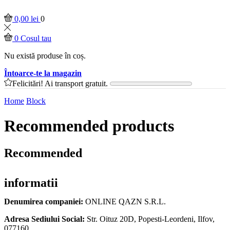
0,00
lei
0
0
Cosul tau
Nu există produse în coș.
Întoarce-te la magazin
Felicitări! Ai transport gratuit.
Home
Block
Recommended products
Recommended
informatii
Denumirea companiei:
ONLINE QAZN S.R.L.
Adresa Sediului Social:
Str. Oituz 20D, Popesti-Leordeni, Ilfov,
077160