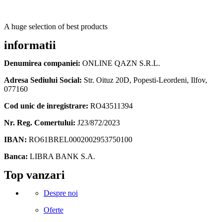
A huge selection of best products
informatii
Denumirea companiei:
ONLINE QAZN S.R.L.
Adresa Sediului Social:
Str. Oituz 20D, Popesti-Leordeni, Ilfov,
077160
Cod unic de inregistrare:
RO43511394
Nr. Reg. Comertului:
J23/872/2023
IBAN:
RO61BREL0002002953750100
Banca:
LIBRA BANK S.A.
Facebook
Instagram
Linkedin
Snapchat
Tik-
Telegram
Top vanzari
tok
Despre noi
Oferte