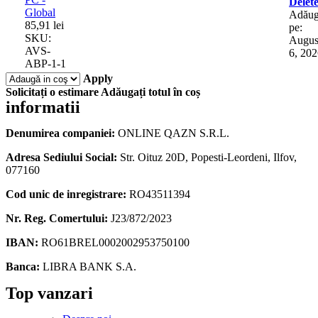
Delet
AOMEI
Global
Adăug
Backupper
85,91
lei
pe:
Pro
SKU:
Augus
-
AVS-
6, 20
1-
ABP-1-1
Year
Apply
/
Solicitați o estimare
Adăugați totul în coș
1-
informatii
PC
-
Denumirea companiei:
ONLINE QAZN S.R.L.
Global
quantity
Adresa Sediului Social:
Str. Oituz 20D, Popesti-Leordeni, Ilfov,
077160
Cod unic de inregistrare:
RO43511394
Nr. Reg. Comertului:
J23/872/2023
IBAN:
RO61BREL0002002953750100
Banca:
LIBRA BANK S.A.
Facebook
Instagram
Linkedin
Snapchat
Tik-
Telegram
Top vanzari
tok