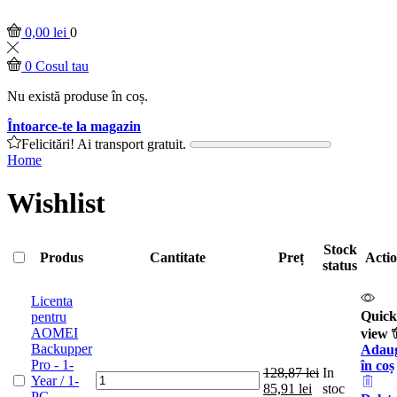
0,00
lei
0
0
Cosul tau
Nu există produse în coș.
Întoarce-te la magazin
Felicitări! Ai transport gratuit.
Home
Wishlist
Stock
Produs
Cantitate
Preț
Acti
status
Licenta
Quick
pentru
AOMEI
view
Backupper
Adau
Pro - 1-
în coș
128,87
lei
In
Licenta
Year / 1-
85,91
lei
stoc
pentru
PC -