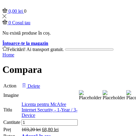
0,00
lei
0
0
Cosul tau
Nu există produse în coș.
Întoarce-te la magazin
Felicitări! Ai transport gratuit.
Home
Compara
Action
Delete
Imagine
Licenta pentru McAfee
Titlu
Internet Security - 1-Year / 3-
Device
Licenta
Cantitate
pentru
Preț
103,20
lei
68,80
lei
McAfee