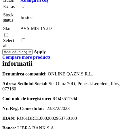
Buton
Adaugă în coș
Internet
Extras
...
Security
-
Stock
1-
In stoc
status
Year
/
Sku
AVS-MIS-1Y3D
3-
Device
Select
quantity
all
Apply
Compare more products
informatii
Denumirea companiei:
ONLINE QAZN S.R.L.
Adresa Sediului Social:
Str. Oituz 20D, Popesti-Leordeni, Ilfov,
077160
Cod unic de inregistrare:
RO43511394
Nr. Reg. Comertului:
J23/872/2023
IBAN:
RO61BREL0002002953750100
Banca:
LIBRA BANK S.A.