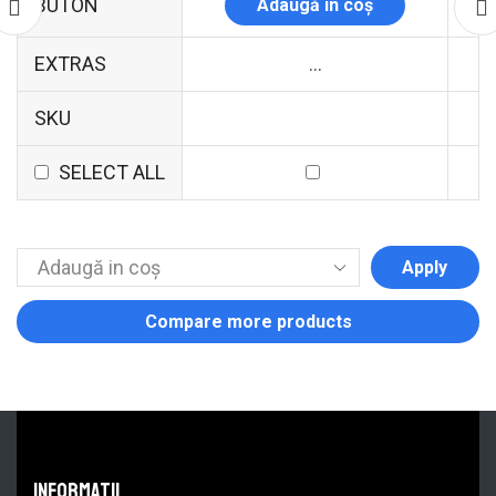
BUTON
Adaugă în coș
EXTRAS
...
SKU
SELECT ALL
Apply
Compare more products
informatii