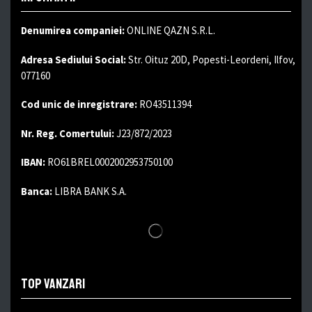
Denumirea companiei:
ONLINE QAZN S.R.L.
Adresa Sediului Social:
Str. Oituz 20D, Popesti-Leordeni, Ilfov,
077160
Cod unic de inregistrare:
RO43511394
Nr. Reg. Comertului:
J23/872/2023
IBAN:
RO61BREL0002002953750100
Banca:
LIBRA BANK S.A.
Top vanzari