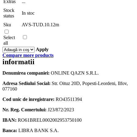
Extras
...
-
1-
Stock
Year
In stoc
status
/
10-
Sku
AVS-TUD.10.12m
Devices
quantity
Select
all
Apply
Compare more products
informatii
Denumirea companiei:
ONLINE QAZN S.R.L.
Adresa Sediului Social:
Str. Oituz 20D, Popesti-Leordeni, Ilfov,
077160
Cod unic de inregistrare:
RO43511394
Nr. Reg. Comertului:
J23/872/2023
IBAN:
RO61BREL0002002953750100
Banca:
LIBRA BANK S.A.