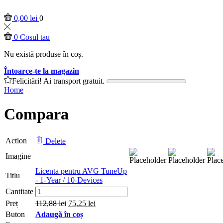
0,00
lei
0
0
Cosul tau
Nu există produse în coș.
Întoarce-te la magazin
Felicitări! Ai transport gratuit.
Home
Compara
Action
Delete
Imagine
Licenta pentru AVG TuneUp
Titlu
- 1-Year / 10-Devices
Licenta
Cantitate
pentru
Preț
112,88
lei
75,25
lei
AVG
Buton
Adaugă în coș
TuneUp