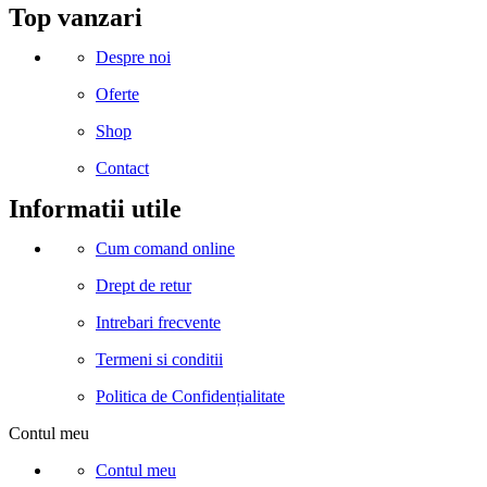
Facebook
Instagram
Linkedin
Snapchat
Tik-
Telegram
Top vanzari
tok
Despre noi
Oferte
Shop
Contact
Informatii utile
Cum comand online
Drept de retur
Intrebari frecvente
Termeni si conditii
Politica de Confidențialitate
Contul meu
Contul meu